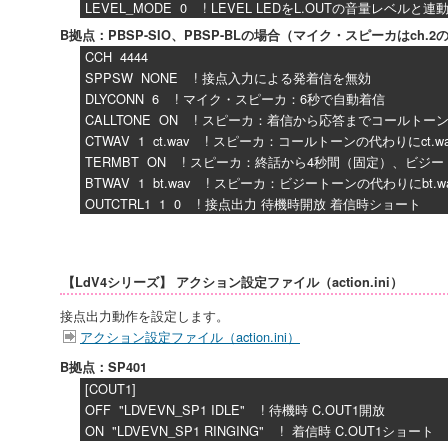
LEVEL_MODE 0 ! LEVEL LEDをL.OUTの音量レベルと
B拠点：PBSP-SIO、PBSP-BLの場合（マイク・スピーカはch.
CCH 4444
SPPSW NONE ! 接点入力による発着信を無効
DLYCONN 6 ! マイク・スピーカ：6秒で自動着信
CALLTONE ON ! スピーカ：着信から応答までコールトー
CTWAV 1 ct.wav ! スピーカ：コールトーンの代わりにct.
TERMBT ON ! スピーカ：終話から4秒間（固定）、ビジ
BTWAV 1 bt.wav ! スピーカ：ビジートーンの代わりにbt
OUTCTRL1 1 0 ! 接点出力 待機時開放 着信時ショート
【LdV4シリーズ】 アクション設定ファイル（action.ini）
接点出力動作を設定します。
アクション設定ファイル（action.ini）
B拠点：SP401
[COUT1]
OFF "LDVEVN_SP1 IDLE" ! 待機時 C.OUT1開放
ON "LDVEVN_SP1 RINGING" ! 着信時 C.OUT1ショート