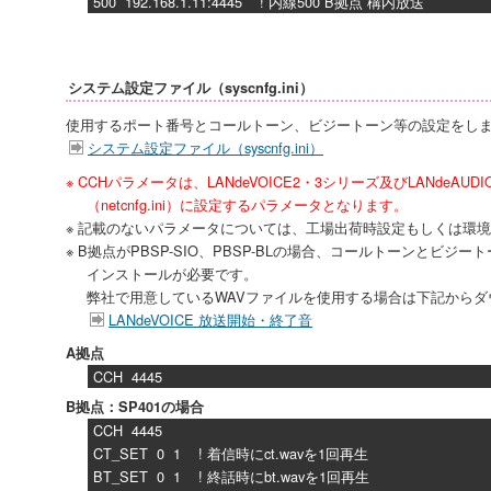
500 192.168.1.11:4445 ! 内線500 B拠点 構内放送
システム設定ファイル（syscnfg.ini）
使用するポート番号とコールトーン、ビジートーン等の設定をし
システム設定ファイル（syscnfg.ini）
※ CCHパラメータは、LANdeVOICE2・3シリーズ及びLANdeA
（netcnfg.ini）に設定するパラメータとなります。
※ 記載のないパラメータについては、工場出荷時設定もしくは環
※ B拠点がPBSP-SIO、PBSP-BLの場合、コールトーンとビジ
インストールが必要です。
弊社で用意しているWAVファイルを使用する場合は下記から
LANdeVOICE 放送開始・終了音
A拠点
CCH 4445
B拠点：SP401の場合
CCH 4445
CT_SET 0 1 ! 着信時にct.wavを1回再生
BT_SET 0 1 ! 終話時にbt.wavを1回再生