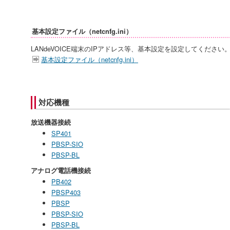
基本設定ファイル（netcnfg.ini）
LANdeVOICE端末のIPアドレス等、基本設定を設定してください
基本設定ファイル（netcnfg.ini）
対応機種
放送機器接続
SP401
PBSP-SIO
PBSP-BL
アナログ電話機接続
PB402
PBSP403
PBSP
PBSP-SIO
PBSP-BL