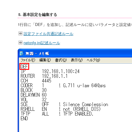
5. 基本設定を編集する
1行目に「DEF」を追加し、記述ルールに従いパラメータと設定値
設定ファイル共通記述ルール
netcnfg.ini記述ルール