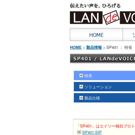
>
> SP401 ： 特長
HOME
製品情報
特長
ソリューション
製品仕様
「SP401」はエイツー独自プロト
SP401-SIP