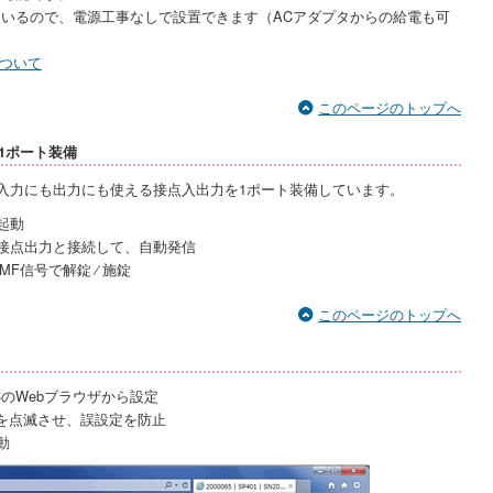
ているので、電源工事なしで設置できます（ACアダプタからの給電も可
応について
このページのトップへ
1ポート装備
入力にも出力にも使える接点入出力を1ポート装備しています。
起動
接点出力と接続して、自動発信
F信号で解錠 ⁄ 施錠
このページのトップへ
のWebブラウザから設定
Dを点滅させ、誤設定を防止
動