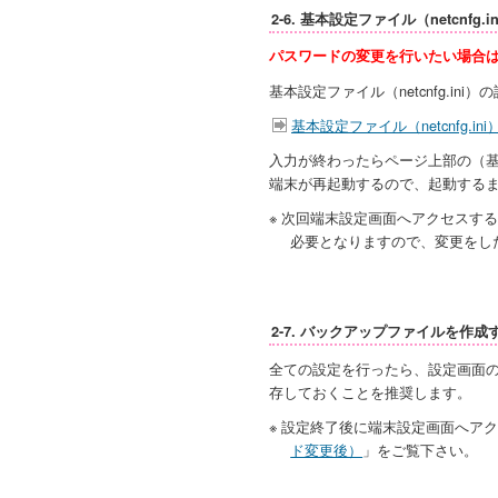
2-6. 基本設定ファイル（netcnfg
パスワードの変更を行いたい場合
基本設定ファイル（netcnfg.ini
基本設定ファイル（netcnfg.ini
入力が終わったらページ上部の（
端末が再起動するので、起動する
※ 次回端末設定画面へアクセスする
必要となりますので、変更をし
2-7. バックアップファイルを作成
全ての設定を行ったら、設定画面
存しておくことを推奨します。
※ 設定終了後に端末設定画面へア
ド変更後）
」をご覧下さい。