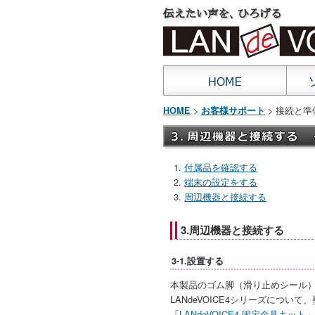
>
> 接続と準
HOME
お客様サポート
付属品を確認する
端末の設定をする
周辺機器と接続する
3.周辺機器と接続する
3-1.設置する
本製品のゴム脚（滑り止めシール
LANdeVOICE4シリーズにつ
「
LANdeVOICE4 固定金具キット
」