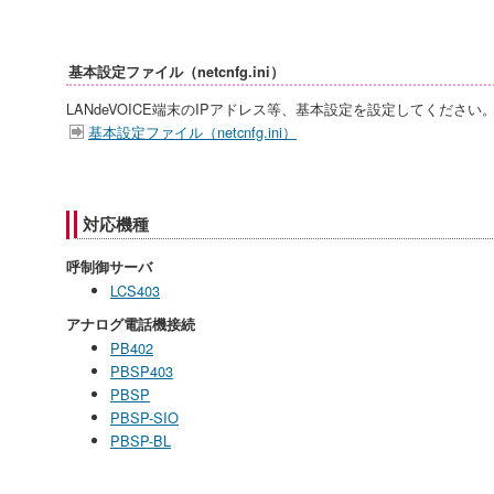
基本設定ファイル（netcnfg.ini）
LANdeVOICE端末のIPアドレス等、基本設定を設定してください
基本設定ファイル（netcnfg.ini）
対応機種
呼制御サーバ
LCS403
アナログ電話機接続
PB402
PBSP403
PBSP
PBSP-SIO
PBSP-BL