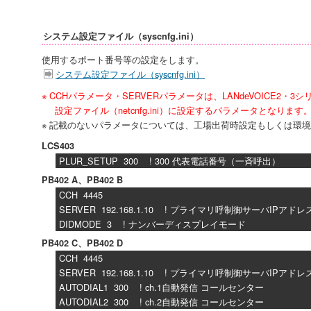
システム設定ファイル（syscnfg.ini）
使用するポート番号等の設定をします。
システム設定ファイル（syscnfg.ini）
※ CCHパラメータ・SERVERパラメータは、LANdeVOICE2・3
設定ファイル（netcnfg.ini）に設定するパラメータとなります
※ 記載のないパラメータについては、工場出荷時設定もしくは環
LCS403
PLUR_SETUP 300 ! 300 代表電話番号（一斉呼出）
PB402 A、PB402 B
CCH 4445
SERVER 192.168.1.10 ! プライマリ呼制御サーバIPアドレ
DIDMODE 3 ! ナンバーディスプレイモード
PB402 C、PB402 D
CCH 4445
SERVER 192.168.1.10 ! プライマリ呼制御サーバIPアドレ
AUTODIAL1 300 ! ch.1自動発信 コールセンター
AUTODIAL2 300 ! ch.2自動発信 コールセンター