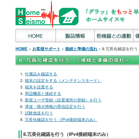
>
>
> 8.冗長化確認を行う
HOME
お客様サポート
接続と準備の流れ
付属品を確認する
端末の設定をする（メンテナンスモード）
端末を設置する
周辺機器と接続する
新規ユーザ登録（設置場所の登録）を行う
津波・噴火情報の受信設定を行う
試験放送を行う
冗長化確認を行う（IPv4接続端末のみ）
8.冗長化確認を行う（IPv4接続端末のみ）