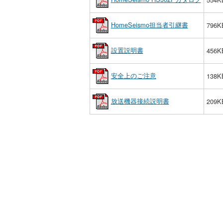
HomeSeismo担当者引継書
796K
設置説明書
456K
安全上のご注意
138K
放送機器接続説明書
209K