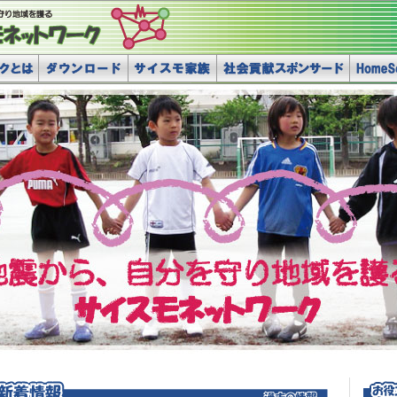
とは
ダウンロード
サイスモ家族
社会貢献スポンサード
HomeSe