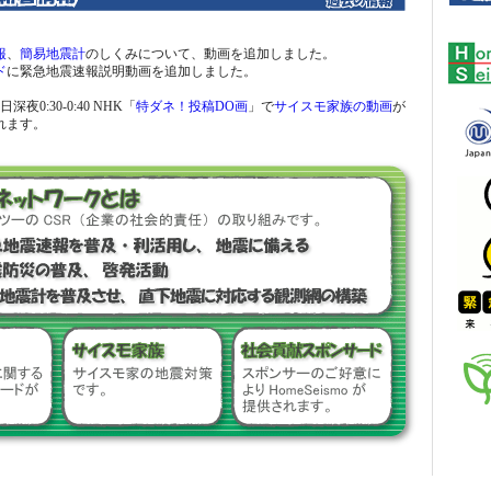
報
、
簡易地震計
のしくみについて、動画を追加しました。
ド
に緊急地震速報説明動画を追加しました。
日深夜0:30-0:40 NHK「
特ダネ！投稿DO画
」で
サイスモ家族の動画
が
れます。