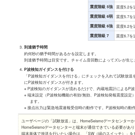
震度階級 5強
震度5.2を
震度階級 6弱
震度5.7を
震度階級 6強
震度6.2を
震度階級 7
震度6.7を
到達猶予時間
約何秒の猶予時間があるかを設定します。
到達猶予時間は目安です。チャイム音回数によってズレが生じ
P波検知ガイダンスを付ける
「P波検知ガイダンスを付ける」にチェックを入れて試験放送
にP波検知ガイダンスが付きます。
※ P波検知のガイダンスが流れるだけで、内蔵地震計によるP
※ 端末設定（P波検知機能の有効/無効、P波検知発報震度設定
ます。
※ 接点出力は緊急地震速報受信時の動作です。P波検知時の動
ユーザページの「試験放送」は、HomeSeismoデータセンタ
HomeSeismoデータセンターと端末が通信できている必要があ
端末単体で放送を行いたい場合は、「SW（緑のスイッチ）」を1