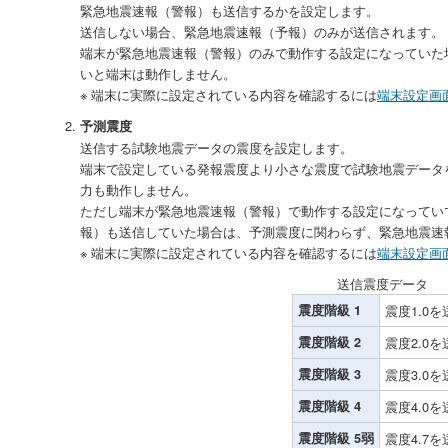
緊急地震速報（警報）も送信するかを設定します。
送信しない場合、緊急地震速報（予報）のみが送信されます。
端末が緊急地震速報（警報）のみで動作する設定になっていた
いと端末は動作しません。
※ 端末に実際に設定されている内容を確認するには
端末設定画
予測震度
送信する試験地震データの震度を設定します。
端末で設定している発報震度より小さな震度で試験地震データ
力も動作しません。
ただし端末が緊急地震速報（警報）で動作する設定になっていて
報）も送信していた場合は、予測震度に関わらず、緊急地震速
※ 端末に実際に設定されている内容を確認するには
端末設定画
送信震度データ
震度階級 1
震度1.0を
震度階級 2
震度2.0を
震度階級 3
震度3.0を
震度階級 4
震度4.0を
震度階級 5弱
震度4.7を