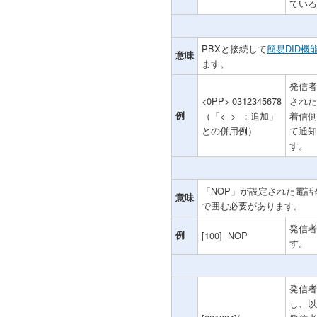
ている
PBXと接続して
簡易DID機
意味
ます。
発信者が
<0PP> 0312345678
された
例
（「< > ：追加」
着信側
との併用例）
て通知
す。
「NOP」が設定された電
意味
で囲む必要があります。
発信者
例
[100] NOP
す。
発信者
し、以