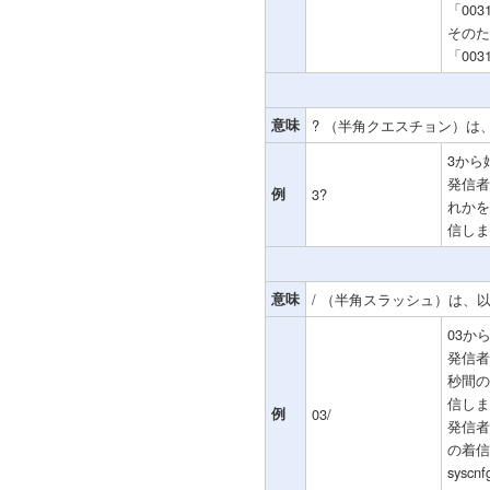
「00
そのた
「00
意味
? （半角クエスチョン）は
3から
発信者
例
3?
れかを
信しま
意味
/ （半角スラッシュ）は、
03か
発信者
秒間の
信しま
例
03/
発信者
の着信
sys