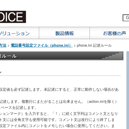
>
> phone.ini 記述ルール
方法
電話番号設定ファイル（phone.ini）
ル
設定値も必ず記述します。未記述にすると、正常に動作しない場合があ
述します。複数行にまたがることは出来ません。（action.iniを除く）
スペースを記述します。
ーションマーク）を入力すると、「 ! 」に続く文字列はコメント文となり
ト文には全角文字も使用可能です。コメント文は改行により終了しま
設定ファイル内にコメントをメモしたい場合に使用してください。ま