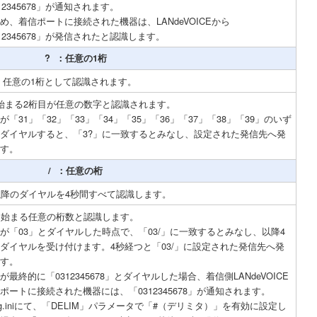
312345678」が通知されます。
め、着信ポートに接続された機器は、LANdeVOICEから
312345678」が発信されたと認識します。
? ：任意の1桁
、任意の1桁として認識されます。
始まる2桁目が任意の数字と認識されます。
が「31」「32」「33」「34」「35」「36」「37」「38」「39」のいず
ダイヤルすると、「3?」に一致するとみなし、設定された発信先へ発
す。
/ ：任意の桁
以降のダイヤルを4秒間すべて認識します。
ら始まる任意の桁数と認識します。
が「03」とダイヤルした時点で、「03/」に一致するとみなし、以降4
ダイヤルを受け付けます。4秒経つと「03/」に設定された発信先へ発
す。
が最終的に「0312345678」とダイヤルした場合、着信側LANdeVOICE
ポートに接続された機器には、「0312345678」が通知されます。
cnfg.iniにて、「DELIM」パラメータで「#（デリミタ）」を有効に設定し