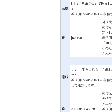
[ ]（半角角括弧）で囲まれ
意味
す。
着信側LANdeVOICEの
発信元
発信者
定され
例
[50]100
着信側
「10
そのた
された
< > （半角山括弧）で囲ま
せん。
意味
着信側LANdeVOICEの
して通知します。
発信元
発信者
とみな
例
<0> 0312345678
着信側