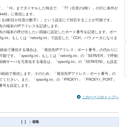
て、「10」までダイヤルした時点で、「??（任意の2桁）」の行に条件が
1:4445」に発信します。
始まる2桁目が任意の数字）」という設定にて対応することが可能です。
先の端末のIPアドレスを記述します。
先の端末の呼び出したい回線に設定したポート番号を記述します。ポー
g.ini」もしくは「netcnfg.ini」で設定した「CCH」パラメータになりま
V）経由で通信する場合は、「発信先IPアドレス：ポート番号」の代わりに
す。「syscnfg.ini」もしくは「netcnfg.ini」の「SERVER」で呼制
サーバを冗長化する場合は、「syscnfg.ini」の「SERVER2」も設定
バ経由で発信します。そのため、「発信先IPアドレス：ポート番号」の
ださい。また、「syscnfg.ini」の「PROXY1」「PROXY1_PORT」
ト番号を設定します。
このページのトップへ
[ ] ：省略