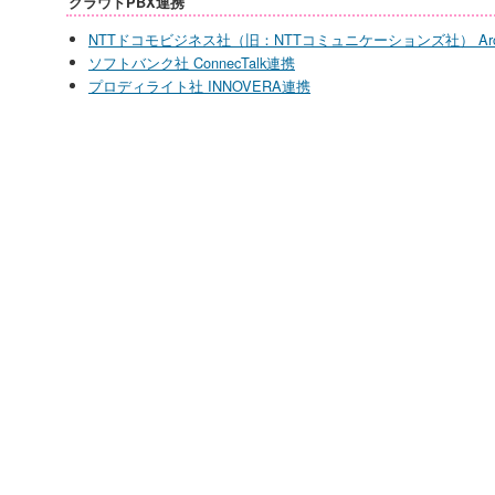
クラウドPBX連携
NTTドコモビジネス社（旧：NTTコミュニケーションズ社） Arcsta
ソフトバンク社 ConnecTalk連携
プロディライト社 INNOVERA連携