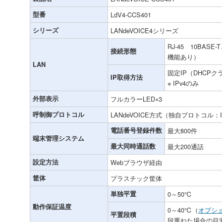
型番
LdV4-CCS401
シリーズ
LANdeVOICE4シリーズ
RJ-45 10BASE-T
接続形態
機能あり）
LAN
固定IP（DHCP
IP取得方法
※ IPv4のみ
外部表示
フルカラーLED×3
呼制御プロトコル
LANdeVOICE方式（独自プロトコル：I
電話番号登録件数
最大800件
端末管理システム
最大同時通話数
最大200通話
設定方法
Webブラウザ経由
筐体
プラスチック筐体
単独平置
0～50℃
動作保証温度
0～40℃（
オプシ
平置段積
段重ねた場合の目