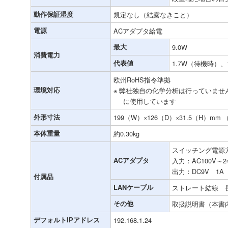
動作保証湿度
規定なし（結露なきこと）
電源
ACアダプタ給電
最大
9.0W
消費電力
代表値
1.7W（待機時）、
欧州RoHS指令準拠
環境対応
※ 弊社独自の化学分析は行っていま
に使用しています
外形寸法
199（W）×126（D）×31.5（H）m
本体重量
約0.30kg
スイッチング電源
ACアダプタ
入力：AC100V～24
出力：DC9V 1A
付属品
LANケーブル
ストレート結線 
その他
取扱説明書（本書
デフォルトIPアドレス
192.168.1.24