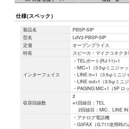
仕様(スペック）
製品名
PBSP-SIP
型名
LdV2-PBSP-SIP
定価
オープンプライス
特長
スピーカ・マイクコネクタ
・TELポート(RJ-11)×1
・MIC×1（3.5φミニジャッ
インターフェイス
・LINE in×1（3.5φミニ
・LINE out×1（3.5φミ
・PAGING MIC×1（5P
2
収容回線数
※1回線目：TEL
2回線目：MIC、LINE IN、
・アナログ電話機
・G3FAX（G.711使用時