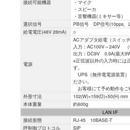
接続可能機器
・マイク
・スピーカ
・音響機器(ミキサー等）
選択信号
PB信号 DP信号(10pps、
給電電圧(48V 28mA)
○
ACアダプタ給電（スイッチ
入力：AC100V～240V （5
出力：DC9V 0.9A(最大9W
※正弦波以外の入力時には
電源
す。
UPS（無停電電源装置）
ださい。
お客様にて予め動作をご
外形寸法
102(W)×159(D)×50(H)
本体重量
約600g
LAN I/F
接続形態
RJ-45 10BASE-T
呼制御プロトコル
SIP