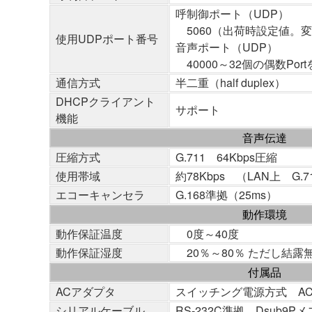
呼制御ポート（UDP）
5060（出荷時設定値。
使用UDPポート番号
音声ポート（UDP）
40000～32個の偶数Po
通信方式
半二重（half duplex）
DHCPクライアント
サポート
機能
音声伝達
圧縮方式
G.711 64Kbps圧縮
使用帯域
約78Kbps （LAN上 G.7
エコーキャンセラ
G.168準拠（25ms）
動作環境
動作保証温度
0度～40度
動作保証湿度
20％～80％ ただし結露
付属品
ACアダプタ
スイッチング電源方式 AC10
シリアルケーブル
RS-232C準拠 Dsub9P