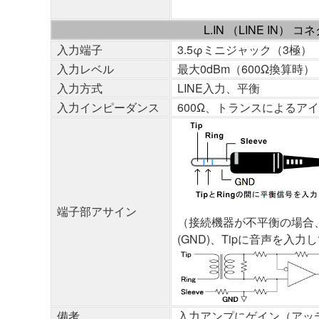
L.IN （LINE IN） コ
入力端子
3.5φミニジャック（3極）
入力レベル
最大0dBm（600Ω換算時） 
入力方式
LINE入力、平衡
入力インピーダンス
600Ω、トランスによるア
端子部アサイン
（接続機器が不平衡の場合、
(GND)、Tipに音声を入
備考
入力アンプにゲイン（アッ