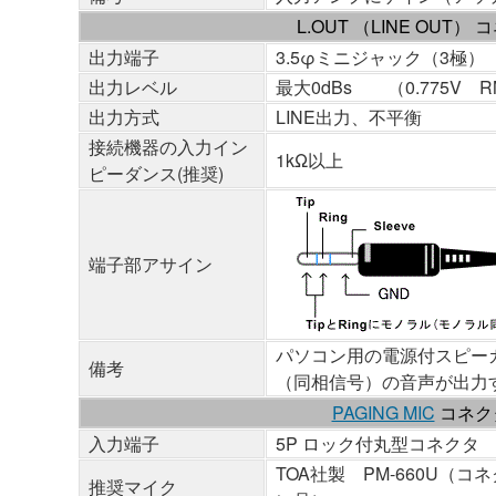
L.OUT （LINE OUT）
出力端子
3.5φミニジャック（3極）
出力レベル
最大0dBs （0.775V R
出力方式
LINE出力、不平衡
接続機器の入力イン
1kΩ以上
ピーダンス(推奨)
端子部アサイン
パソコン用の電源付スピー
備考
（同相信号）の音声が出力
PAGING MIC
コネク
入力端子
5P ロック付丸型コネクタ
TOA社製 PM-660U（
推奨マイク