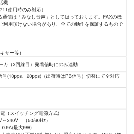
話機
G.711使用時のみ対応）
による通信は「みなし音声」として扱っております。FAXの機
ご利用頂けない場合があり、全ての動作を保証するもので
。
ミキサー等）
ーカ（2回線目）発着信時にのみ連動
信号(10pps、20pps)（出荷時はPB信号）切替にて全対応
給電（スイッチング電源方式)
V～240V （50/60Hz）
0.9A(最大9W)