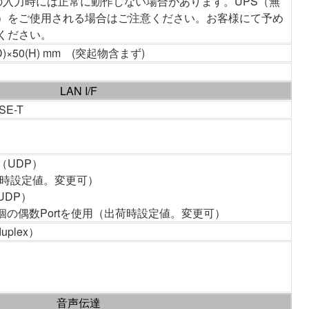
の入力時には正常に動作しない場合があります。UPS（無
）をご使用される場合はご注意ください。お客様にて予め
ください。
(D)×50(H) mm (突起物含まず)
LAN I/F
SE-T
（UDP）
荷時設定値。変更可）
UDP）
2個の偶数Portを使用（出荷時設定値。変更可）
uplex）
音声伝達