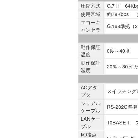
圧縮方式
G.711 64
使用帯域
約78Kbps 
エコーキ
G.168準拠（
ャンセラ
動作保証
0度～40度
温度
動作保証
20％～80％
湿度
ACアダ
スイッチング電源
プタ
シリアル
RS-232C準
ケーブル
LANケー
10BASE-T
ブル
I/O接点