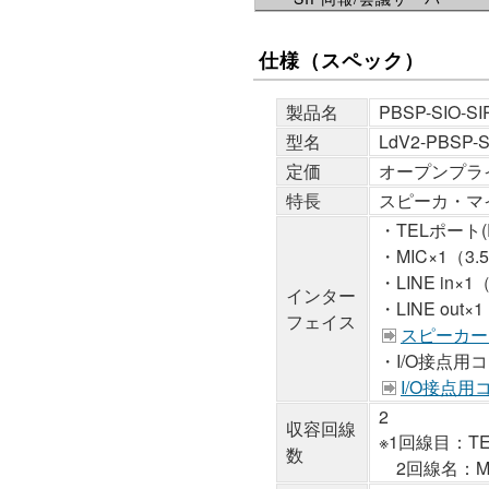
仕様（スペック）
製品名
PBSP-SIO-SI
型名
LdV2-PBSP-S
定価
オープンプラ
特長
スピーカ・マ
・TELポート(R
・MIC×1（3
・LINE in×
インター
・LINE out
フェイス
スピーカー
・I/O接点用
I/O接点
2
収容回線
※1回線目：TE
数
2回線名：MIC