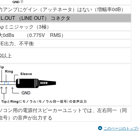
力アンプにゲイン（アッテネータ）はない（増幅率0dB）
L.OUT （LINE OUT） コネクタ
.5φミニジャック（3極）
大0dBs （0.775V RMS）
INE出力、不平衡
kΩ以上
ソコン用の電源付スピーカーユニットでは、左右同一（同
信号）の音声が出力する
このページのトップ