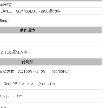
Kbps圧縮
（LAN上 G.711/BLOCK値30選択時）
25ms）
動作環境
 ただし結露無き事
付属品
方式 AC100V～240V （50/60Hz）
拠 Dsub9Pメス-メス クロス1m
 ストレート3m