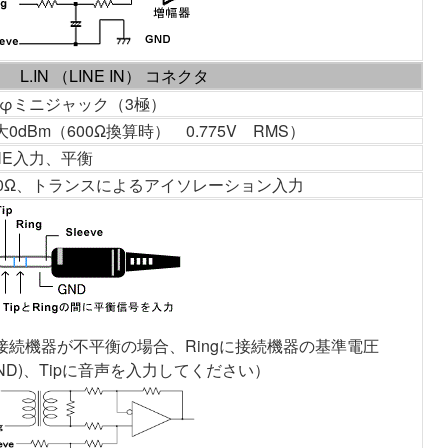
L.IN （LINE IN） コネクタ
.5φミニジャック（3極）
大0dBm（600Ω換算時） 0.775V RMS）
INE入力、平衡
00Ω、トランスによるアイソレーション入力
接続機器が不平衡の場合、Ringに接続機器の基準電圧
GND)、Tipに音声を入力してください）