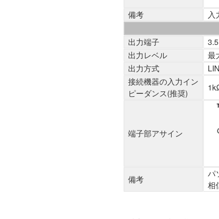
備考
入
出力端子
3
出力レベル
最
出力方式
L
接続機器の入力イン
1
ピーダンス(推奨)
端子部アサイン
パ
備考
相