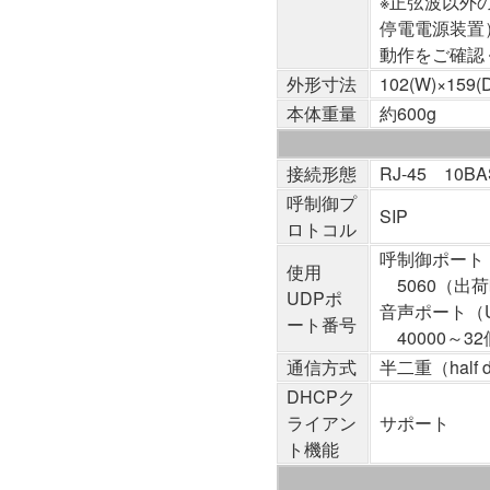
※正弦波以外
停電電源装置
動作をご確認
外形寸法
102(W)×159
本体重量
約600g
接続形態
RJ-45 10BA
呼制御プ
SIP
ロトコル
呼制御ポート
使用
5060（出
UDPポ
音声ポート（
ート番号
40000～3
通信方式
半二重（half d
DHCPク
ライアン
サポート
ト機能