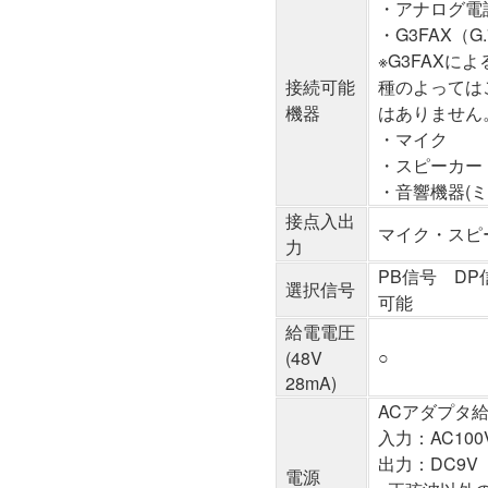
・アナログ電
・G3FAX（
※G3FAX
接続可能
種のよっては
機器
はありません
・マイク
・スピーカー
・音響機器(
接点入出
マイク・スピ
力
PB信号 DP
選択信号
可能
給電電圧
○
(48V
28mA)
ACアダプタ
入力：AC100
出力：DC9V 
電源