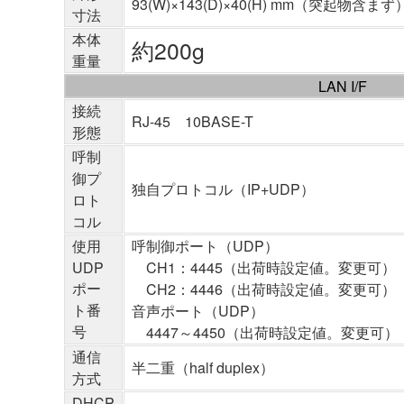
93(W)×143(D)×40(H) mm（突起物含まず
寸法
本体
約200g
重量
LAN I/F
接続
RJ-45 10BASE-T
形態
呼制
御プ
独自プロトコル（IP+UDP）
ロト
コル
使用
呼制御ポート（UDP）
UDP
CH1：4445（出荷時設定値。変更可）
ポー
CH2：4446（出荷時設定値。変更可）
ト番
音声ポート（UDP）
号
4447～4450（出荷時設定値。変更可）
通信
半二重（half duplex）
方式
DHCP