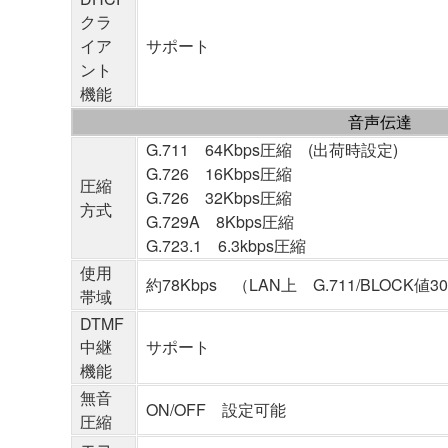
クラ
イア
サポート
ント
機能
音声伝達
G.711 64Kbps圧縮 (出荷時設定)
G.726 16Kbps圧縮
圧縮
G.726 32Kbps圧縮
方式
G.729A 8Kbps圧縮
G.723.1 6.3kbps圧縮
使用
約78Kbps （LAN上 G.711/BLOCK値
帯域
DTMF
中継
サポート
機能
無音
ON/OFF 設定可能
圧縮