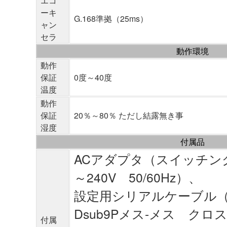
エコ
ーキ
G.168準拠（25ms）
ャン
セラ
動作環境
動作
保証
0度～40度
温度
動作
保証
20％～80％ ただし結露無き事
湿度
付属品
ACアダプタ（スイッチング電
～240V 50/60Hz）、
設定用シリアルケーブル（R
Dsub9Pメス-メス クロ
付属