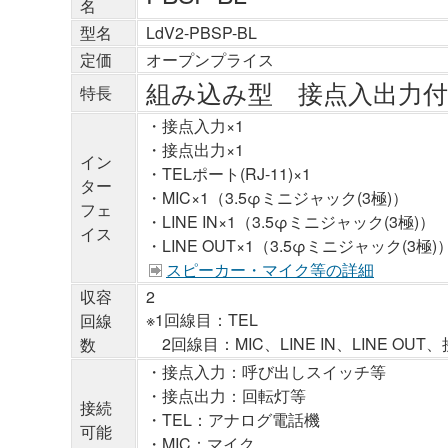
名
型名
LdV2-PBSP-BL
定価
オープンプライス
組み込み型 接点入出力
特長
・接点入力×1
・接点出力×1
イン
・TELポート(RJ-11)×1
ター
・MIC×1（3.5φミニジャック(3極)）
フェ
・LINE IN×1（3.5φミニジャック(3極)）
イス
・LINE OUT×1（3.5φミニジャック(3極)
スピーカー・マイク等の詳細
収容
2
※1回線目：TEL
回線
2回線目：MIC、LINE IN、LINE OU
数
・接点入力：呼び出しスイッチ等
・接点出力：回転灯等
接続
・TEL：アナログ電話機
可能
・MIC：マイク