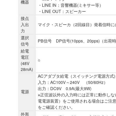
機器
・LINE IN：音響機器(ミキサー等）
・LINE OUT：スピーカー
接点
入出
マイク・スピーカ（2回線目）発着信時に
力
選択
PB信号 DP信号(10pps、20pps)（出
信号
給電
電圧
○
(48V
28mA)
ACアダプタ給電（スイッチング電源方式)
入力：AC100V～240V （50/60Hz）
出力：DC9V 0.9A(最大9W)
電源
※正弦波以外の入力時には正常に動作しな
電電源装置）をご使用される場合はご注
をご確認ください。
外形