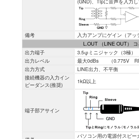
(GND)、Tipに音声を入
備考
入力アンプにゲイン（アッ
L.OUT （LINE OUT）
出力端子
3.5φミニジャック（3極）
出力レベル
最大0dBs （0.775V R
出力方式
LINE出力、不平衡
接続機器の入力イン
1kΩ以上
ピーダンス(推奨)
端子部アサイン
パソコン用の電源付スピー