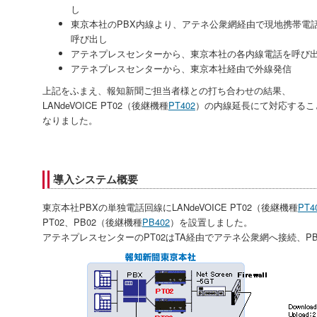
し
東京本社のPBX内線より、アテネ公衆網経由で現地携帯電
呼び出し
アテネプレスセンターから、東京本社の各内線電話を呼び
アテネプレスセンターから、東京本社経由で外線発信
上記をふまえ、報知新聞ご担当者様との打ち合わせの結果、
LANdeVOICE PT02（後継機種
PT402
）の内線延長にて対応するこ
なりました。
導入システム概要
東京本社PBXの単独電話回線にLANdeVOICE PT02（後継機種
PT4
PT02、PB02（後継機種
PB402
）を設置しました。
アテネプレスセンターのPT02はTA経由でアテネ公衆網へ接続、P