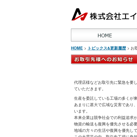
>
> 
HOME
トピックス&更新履歴
代理店様などお取引先に緊急を要
ていただきます。
生産を委託している工場の多くが
あまりに甚大で広域な災害であり
います。
本来企業は競争社会での利益追求
物資の輸送も復興を優先させる必
地域の方々の生活や復興を優先し
この大震災の中、取引先工場に負