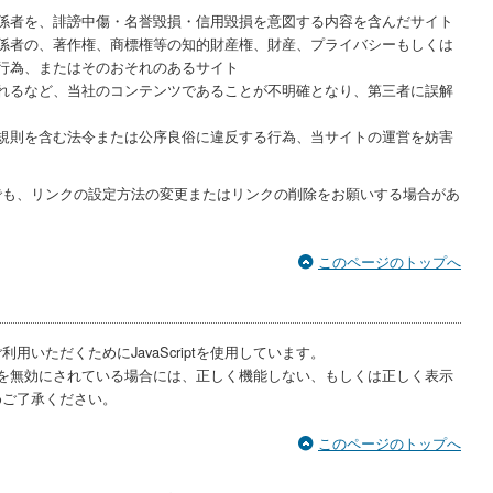
係者を、誹謗中傷・名誉毀損・信用毀損を意図する内容を含んだサイト
係者の、著作権、商標権等の知的財産権、財産、プライバシーもしくは
行為、またはそのおそれのあるサイト
れるなど、当社のコンテンツであることが不明確となり、第三者に誤解
規則を含む法令または公序良俗に違反する行為、当サイトの運営を妨害
でも、リンクの設定方法の変更またはリンクの削除をお願いする場合があ
このページのトップへ
いただくためにJavaScriptを使用しています。
riptを無効にされている場合には、正しく機能しない、もしくは正しく表示
めご了承ください。
このページのトップへ