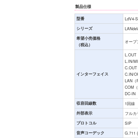
製品仕様
型番
LdV4-S
シリーズ
LANd
希望小売価格
オープ
（税込）
L.OU
L.IN
C.OU
インターフェイス
C.IN
LAN（
COM
DC-I
収容回線数
1回線
外部表示
フルカラ
プロトコル
SIP
音声コーデック
G.711 