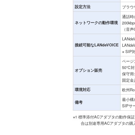
設定方法
ブラウ
通話時
ネットワークの動作環境
200k
（音声C
LANd
接続可能なLANdeVOICE
LANd
※ SI
ページ
50℃
オプション販売
保守用シ
固定金
環境対応
欧州R
最小構
備考
SIP
※1 標準添付ACアダプタの動作保
合は別途専用ACアダプタの購