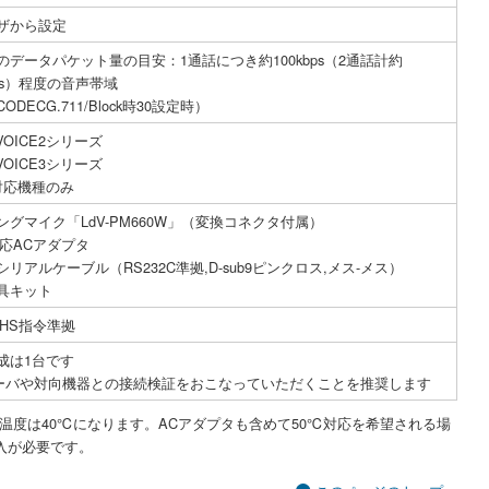
ザから設定
のデータパケット量の目安：1通話につき約100kbps（2通話計約
bps）程度の音声帯域
ODECG.711/Block時30設定時）
eVOICE2シリーズ
eVOICE3シリーズ
P対応機種のみ
ングマイク「LdV-PM660W」（変換コネクタ付属）
対応ACアダプタ
リアルケーブル（RS232C準拠,D-sub9ピンクロス,メス-メス）
具キット
oHS指令準拠
成は1台です
サーバや対向機器との接続検証をおこなっていただくことを推奨します
証温度は40℃になります。ACアダプタも含めて50℃対応を希望される場
入が必要です。