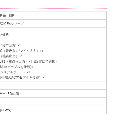
P401-SIP
eVOICE4シリーズ
ン価格
T（音声出力) ×1
/MIC（音声入力/マイク入力）×1
T（接点出力）×1
/OUT2（接点入出力）×1（設定にて選択）
RJ-45ケーブルを接続)×1
（シリアルポート）×1
N（付属のACアダプタを接続）×1
ーLED×3個
(μ-LAW)