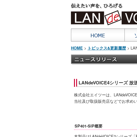
>
> L
HOME
トピックス&更新履歴
LANdeVOICE4シリーズ 
株式会社エイツーは、LANdeVOI
当社及び取扱販売店などでお求め
SP401-SIP概要
本製品はLANdeVOICE2シリーズ「