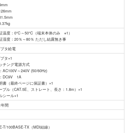
9mm
26mm
1.5mm
37kg
証温度：0℃～50℃（端末本体のみ ※1）
証湿度：20％～80％ ただし結露無き事
ダプタ給電
プタ×1
ッチング電源方式
AC100V～240V (50/60Hz)
：DC9V 1A
明書（最終ページに保証書）×1
ーブル（CAT.5E、ストレート、長さ：1.8m）×1
ルシール×1
1年間
E-T/100BASE-TX（MDI結線）