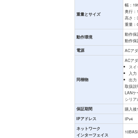
幅：19
奥行：1
重量とサイズ
高さ：3
重量：0.
動作保
動作環境
動作保
電源
ACア
ACアダ
スイ
入力：
同梱物
出力
取扱説
LANケ
シリア
保証期間
購入後
IPアドレス
IPv4
ネットワーク
10BAS
インターフェイス